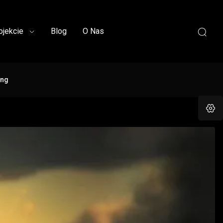
ojekcie
Blog
O Nas
ing