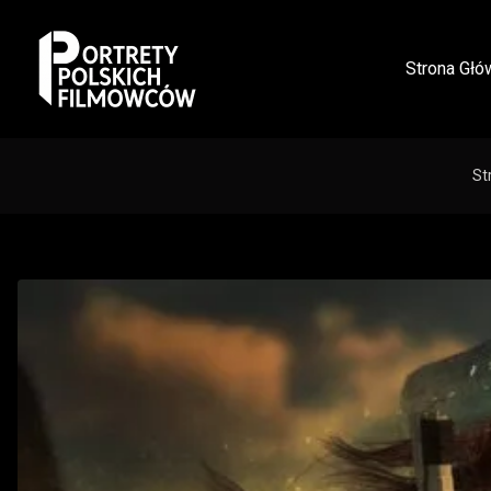
Strona Głó
St