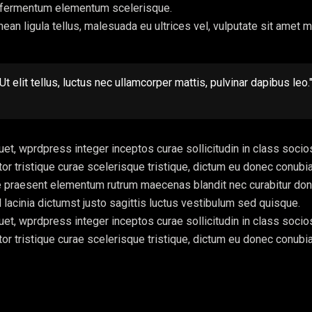
pis fermentum elementum scelerisque.
nean ligula tellus, malesuada eu ultrices vel, vulputate sit amet
t elit tellus, luctus nec ullamcorper mattis, pulvinar dapibus leo.
et, wprdpress integer inceptos curae sollicitudin in class soc
titor tristique curae scelerisque tristique, dictum eu donec conubi
 praesent elementum rutrum maecenas blandit nec curabitur donec,
acinia dictumst justo sagittis luctus vestibulum sed quisque.
et, wprdpress integer inceptos curae sollicitudin in class soc
titor tristique curae scelerisque tristique, dictum eu donec conubi