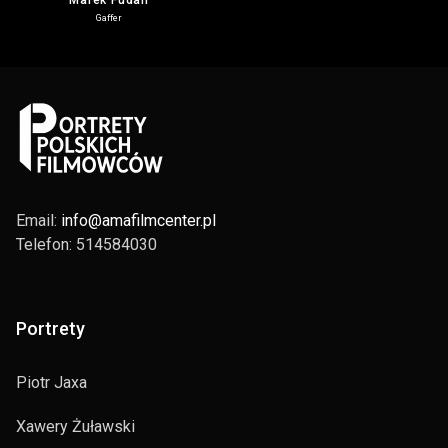
Marek Fudali
Gaffer
Email:
info@amafilmcenter.pl
Telefon: 514584030
Portrety
Piotr Jaxa
Xawery Żuławski