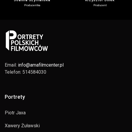
Joanna Szymańska
Krzysztof Sołek
Producentka
Producent
Email:
info@amafilmcenter.pl
Telefon: 514584030
Portrety
Piotr Jaxa
Xawery Żuławski