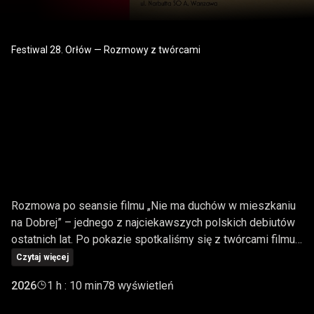
Festiwal 28. Orłów — Rozmowy z twórcami
„NIE MA DUCHÓW W
MIESZKANIU NA
DOBREJ" | ROZMOWA
PO SEANSIE
Rozmowa po seansie filmu „Nie ma duchów w mieszkaniu
na Dobrej” – jednego z najciekawszych polskich debiutów
ostatnich lat. Po pokazie spotkaliśmy się z twórcami filmu.
W rozmowie udział wzięli reżyserka i scenarzystka Emi
Czytaj więcej
Buchwald, współscenarzysta Karol Marczak,
2026
1 h : 10 min
78 wyświetleń
dźwiękowczyni Aleksandra Landsman, kompozytorka
Katarzyna Gawlik, producentka Katarzyna Malinowska