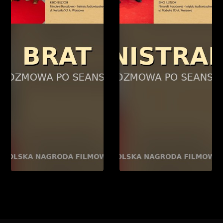
Już na etapie scenariusza było jasne, że powstaje film
świeży i inny niż wszystko dookoła. Nawet Dusiołek –
największe ryzyko projektu – okazał się jednym z jego
najmocniejszych elementów. To rozmowa o pamięci,
fantazji i rodzinnych więziach, które wracają jak duchy z
przeszłości i nieustannie wpływają na teraźniejszość. Cykl:
Festiwal 28. Orłów — Rozmowy po seansach. Polska
Nagroda Filmowa. Realizacja LIVE — AMA FILM ACADEMY