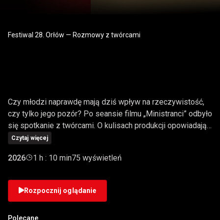
Festiwal 28. Orłów — Rozmowy z twórcami
„MINISTRANCI" |
ROZMOWA PO SEANSIE
Czy młodzi naprawdę mają dziś wpływ na rzeczywistość,
czy tylko jego pozór? Po seansie filmu „Ministranci” odbyło
się spotkanie z twórcami. O kulisach produkcji opowiadają
reżyser Piotr Domalewski, aktorzy i aktorki Bruno Błach-
Czytaj więcej
Baar, Tobiasz Wajda, Daria Kalinchuk i Kamila Urzędowska,
2026
1 h : 10 min
75 wyświetleń
producent Leszek Bodzak oraz autor muzyki Wojciech
Urbański. Rozmowę poprowadził Igor Kierkosz. Piotr
Domalewski mówi o osobistych źródłach filmu - dorastaniu
Rozpocznij oglądanie
na blokowisku i wieloletnim doświadczeniu bycia
ministrantem. „Ministranci” wyrastają z potrzeby uczciwej
Polecane
rozmowy o instytucjach, odpowiedzialności i bezsilności, z