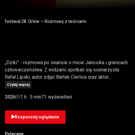
Festiwal 28. Orłów — Rozmowy z twórcami
„DZIKI" | ROZMOWA PO
SEANSIE
„Dziki” - rozmowa po seansie o micie Janosika i granicach
człowieczeństwa. Z widzami spotkali się scenarzysta
Rafał Lipski, autor zdjęć Bartek Cierlica oraz aktor
Sebastian Fabijański. Dyskusję poprowadził Rafał
Czytaj więcej
Pawłowski. Film stawia pytanie: kim dziś jest Janosik -
2026
1 h : 5 min
71 wyświetleń
legendą, buntownikiem czy człowiekiem ukształtowanym
przez bezlitosną naturę? Rafał Lipski opowiada o długim
researchu i pracy na sprzecznych wersjach podań, które
Rozpocznij oglądanie
doprowadziły do stworzenia historii opartej na sporze o
tożsamość bohatera i granice człowieczeństwa. Zdjęcia
Polecane
Bartka Cierlicy unikają kostiumowej cepelii. Zamiast