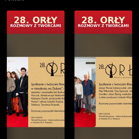
dekoracji grają żywioły - góry, woda i surowy krajobraz,
kręcone w autentycznych słowackich plenerach. Naturalizm
i fizyczność świata były kluczowe dla wizualnego języka
filmu. Sebastian Fabijański mówi o budowaniu postaci
„Łowcy” - balansującej między realizmem a mitem. Jak
podkreśla, każdy kolejny film wiąże się z ryzykiem, a jego
celem jest pozostanie na ekranie nieprzewidywalnym.
Zapraszamy do obejrzenia rozmowy po seansie filmu
„Dziki”. Cykl: Festiwal 28. Orłów — Rozmowy po seansach.
Polska Nagroda Filmowa. Realizacja LIVE — AMA FILM
ACADEMY