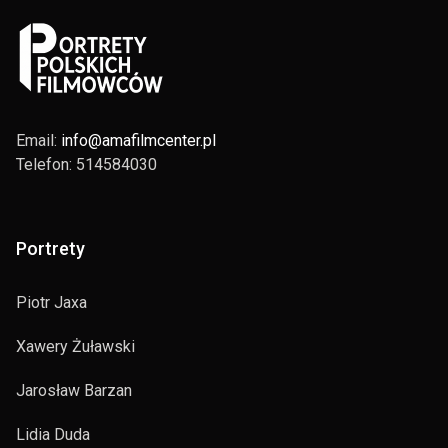
http://culture.pl/pl/tworca/lidia-duda
Email:
info@amafilmcenter.pl
Telefon: 514584030
Portrety
Piotr Jaxa
Xawery Żuławski
Jarosław Barzan
Lidia Duda