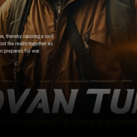
ne, thereby causing a civil
old the realm together as
n prepares for war.