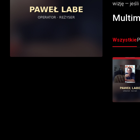
wizję — jeśl
Multim
Wszystkie
P