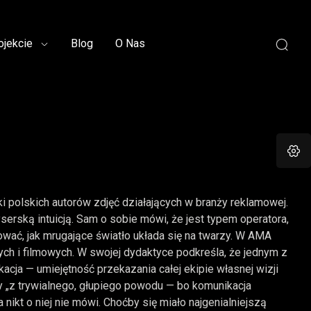
ojekcie
Blog
O Nas
ki polskich autorów zdjęć działających w branży reklamowej.
serską intuicją. Sam o sobie mówi, że jest typem operatora,
wać, jak mrugające światło układa się na twarzy. W AMA
h i filmowych. W swojej dydaktyce podkreśla, że jednym z
acja — umiejętność przekazania całej ekipie własnej wizji
ły „z trywialnego, głupiego powodu — bo komunikacja
 nikt o niej nie mówi. Choćby się miało najgenialniejszą