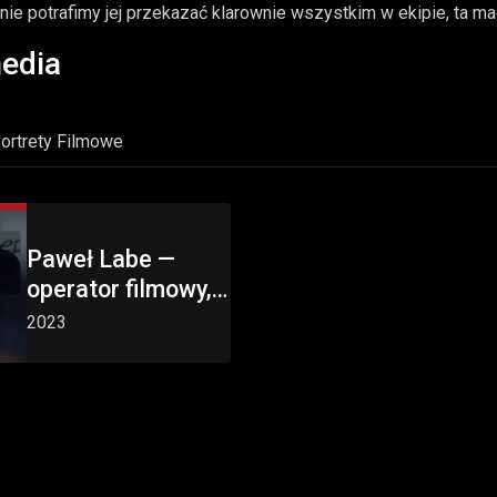
i nie potrafimy jej przekazać klarownie wszystkim w ekipie, ta mac
edia
ortrety Filmowe
Paweł Labe —
operator filmowy,
fotograf, reżyser
2023
reklam