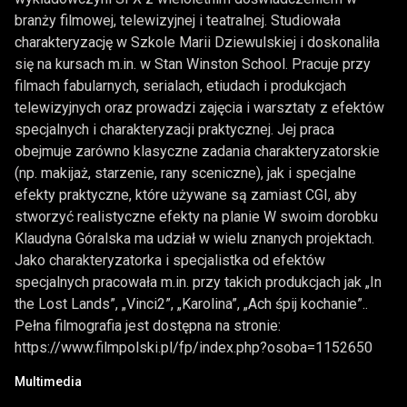
branży filmowej, telewizyjnej i teatralnej. Studiowała
charakteryzację w Szkole Marii Dziewulskiej i doskonaliła
się na kursach m.in. w Stan Winston School. Pracuje przy
filmach fabularnych, serialach, etiudach i produkcjach
telewizyjnych oraz prowadzi zajęcia i warsztaty z efektów
specjalnych i charakteryzacji praktycznej. Jej praca
obejmuje zarówno klasyczne zadania charakteryzatorskie
(np. makijaż, starzenie, rany sceniczne), jak i specjalne
efekty praktyczne, które używane są zamiast CGI, aby
stworzyć realistyczne efekty na planie W swoim dorobku
Klaudyna Góralska ma udział w wielu znanych projektach.
Jako charakteryzatorka i specjalistka od efektów
specjalnych pracowała m.in. przy takich produkcjach jak „In
the Lost Lands”, „Vinci2”, „Karolina”, „Ach śpij kochanie”..
Pełna filmografia jest dostępna na stronie:
https://www.filmpolski.pl/fp/index.php?osoba=1152650
Multimedia