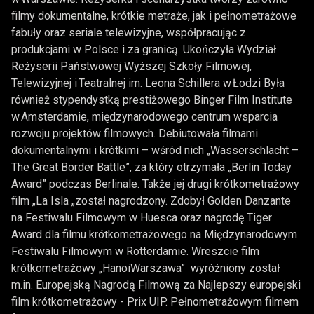
filmy dokumentalne, krótkie metraże, jak i pełnometrażowe
fabuły oraz seriale telewizyjne, współpracując z
produkcjami w Polsce i za granicą. Ukończyła Wydział
Reżyserii Państwowej Wyższej Szkoły Filmowej,
Telewizyjnej i Teatralnej im. Leona Schillera w Łodzi Była
również stypendystką prestiżowego Binger Film Institute
w Amsterdamie, międzynarodowego centrum wsparcia
rozwoju projektów filmowych. Debiutowała filmami
dokumentalnymi i krótkimi – wśród nich „Wasserschlacht –
The Great Border Battle”, za który otrzymała „Berlin Today
Award” podczas Berlinale. Także jej drugi krótkometrażowy
film „La Isla „został nagrodzony. Zdobył Golden Danzante
na Festiwalu Filmowym w Huesca oraz nagrodę Tiger
Award dla filmu krótkometrażowego na Międzynarodowym
Festiwalu Filmowym w Rotterdamie. Wreszcie film
krótkometrażowy „HanoiWarszawa” wyróżniony został
m.in. Europejską Nagrodą Filmową za Najlepszy europejski
film krótkometrażowy - Prix UIP. Pełnometrażowym filmem