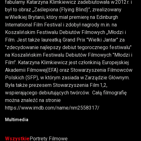
fabularny Katarzyna Klimkiewicz zadebiutowała w 2012 r. i
był to obraz „Zaślepiona (Flying Blind)”, zrealizowany
w Wielkiej Brytanii, który miał premierę na Edinburgh
International Film Festival i zdobył nagrody m.in. na
Koszalińskim Festiwalu Debiutów Filmowych „Młodzi i
Film. Jest także laureatką Grand Prix "Wielki Jantar" za
"zdecydowanie najlepszy debiut tegorocznego festiwalu"
na Koszalińskim Festiwalu Debiutów Filmowych "Młodzi i
Film". Katarzyna Klimkiewicz jest członkinią Europejskiej
Akademii Filmowej(EFA) oraz Stowarzyszenia Filmowców
Polskich (SFP), w którym zasiada w Zarządzie Głównym.
Była także prezesem Stowarzyszenia Film 1,2,
wspierającego debiutujących twórców. Całą filmografię
można znaleźć na stronie
https://www.imdb.com/name/nm2558317/
Multimedia
Wszystkie
Portrety Filmowe