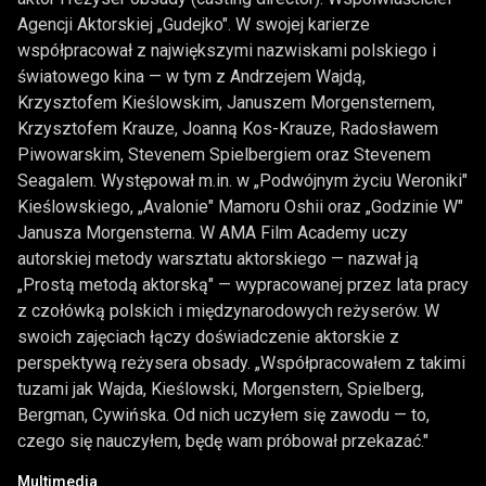
Agencji Aktorskiej „Gudejko". W swojej karierze
współpracował z największymi nazwiskami polskiego i
światowego kina — w tym z Andrzejem Wajdą,
Krzysztofem Kieślowskim, Januszem Morgensternem,
Krzysztofem Krauze, Joanną Kos-Krauze, Radosławem
Piwowarskim, Stevenem Spielbergiem oraz Stevenem
Seagalem. Występował m.in. w „Podwójnym życiu Weroniki"
Kieślowskiego, „Avalonie" Mamoru Oshii oraz „Godzinie W"
Janusza Morgensterna. W AMA Film Academy uczy
autorskiej metody warsztatu aktorskiego — nazwał ją
„Prostą metodą aktorską" — wypracowanej przez lata pracy
z czołówką polskich i międzynarodowych reżyserów. W
swoich zajęciach łączy doświadczenie aktorskie z
perspektywą reżysera obsady. „Współpracowałem z takimi
tuzami jak Wajda, Kieślowski, Morgenstern, Spielberg,
Bergman, Cywińska. Od nich uczyłem się zawodu — to,
czego się nauczyłem, będę wam próbował przekazać."
Multimedia