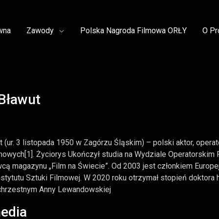
wna
Zawody
Polska Nagroda Filmowa ORŁY
O Pr
Bławut
 (ur. 3 listopada 1950 w Zagórzu Śląskim) – polski aktor, opera
lmowych[1]. Życiorys Ukończył studia na Wydziale Operatorskim
ą magazynu „Film na Świecie”. Od 2003 jest członkiem Europej
stytutu Sztuki Filmowej. W 2020 roku otrzymał stopień doktora 
chrzestnym Anny Lewandowskiej
edia