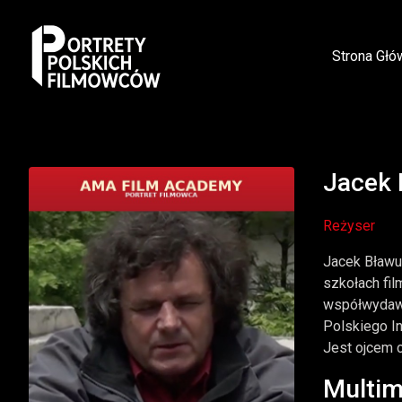
Strona Głó
Jacek 
Reżyser
Jacek Bławut
szkołach fi
współwydawc
Polskiego In
Jest ojcem 
Multim