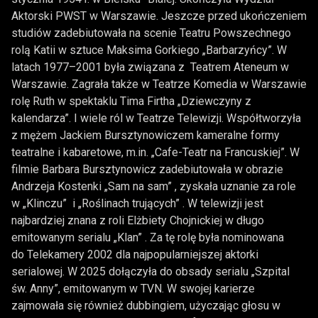
Aktorski PWST w Warszawie. Jeszcze przed ukończeniem
studiów zadebiutowała na scenie Teatru Powszechnego
rolą Katii w sztuce Maksima Gorkiego „Barbarzyńcy”. W
latach 1977–2001 była związana z Teatrem Ateneum w
Warszawie. Zagrała także w Teatrze Komedia w Warszawie
rolę Ruth w spektaklu Tima Firtha „Dziewczyny z
kalendarza”. I wiele ról w Teatrze Telewizji. Współtworzyła
z mężem Jackiem Bursztynowiczem kameralne formy
teatralne i kabaretowe, m.in. „Cafe-Teatr na Francuskiej”. W
filmie Barbara Bursztynowicz zadebiutowała w obrazie
Andrzeja Kostenki „Sam na sam” , zyskała uznanie za role
w „Klinczu” i „Roślinach trujących” . W telewizji jest
najbardziej znana z roli Elżbiety Chojnickiej w długo
emitowanym serialu „Klan” . Za tę rolę była nominowana
do Telekamery 2002 dla najpopularniejszej aktorki
serialowej. W 2025 dołączyła do obsady serialu „Szpital
św. Anny”, emitowanym w TVN. W swojej karierze
zajmowała się również dubbingiem, użyczając głosu w