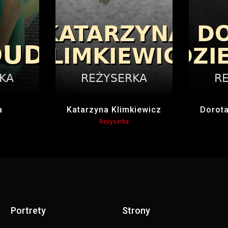
a
Katarzyna Klimkiewicz
Dorot
Reżyserka
Portrety
Strony