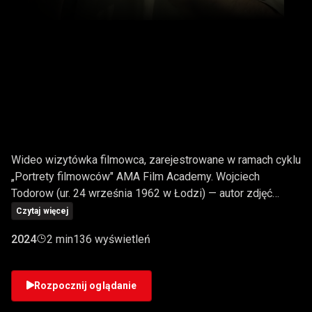
WOJCIECH TODOROW —
WYKŁADOWCA AMA
FILM ACADEMY
Wideo wizytówka filmowca, zarejestrowane w ramach cyklu
„Portrety filmowców" AMA Film Academy. Wojciech
Todorow (ur. 24 września 1962 w Łodzi) — autor zdjęć
filmowych, operator i reżyser. Członek Stowarzyszenia
Czytaj więcej
Autorów Zdjęć Filmowych (PSC). Absolwent Wydziału
2024
2 min
136 wyświetleń
Operatorskiego Państwowej Wyższej Szkoły Filmowej,
Telewizyjnej i Teatralnej im. Leona Schillera w Łodzi
(dyplom 1987). „Studenci powinni spotykać się z ludźmi,
Rozpocznij oglądanie
którzy bezpośrednio schodzą z planów filmowych —
pracują z tą materią codziennie, stykają się ze sprzętem,