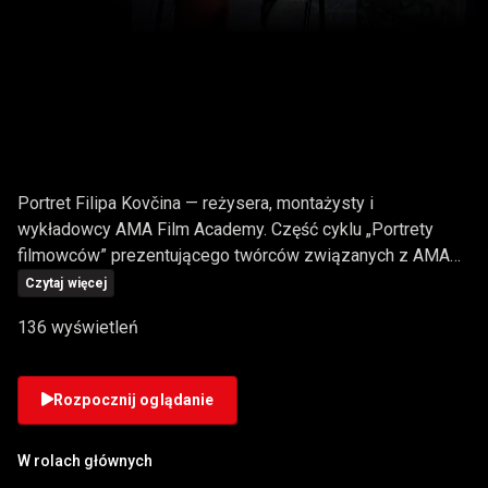
PORTRET FILMOWCA:
FILIP KOVČIN
Portret Filipa Kovčina — reżysera, montażysty i
wykładowcy AMA Film Academy. Część cyklu „Portrety
filmowców” prezentującego twórców związanych z AMA
Film Academy.
Czytaj więcej
136 wyświetleń
Rozpocznij oglądanie
W rolach głównych