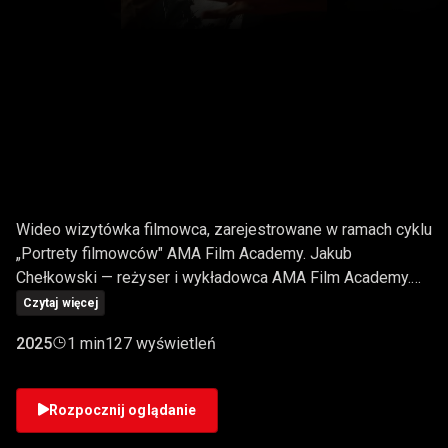
WYWIAD O FILMIE „NIC"
— Z JAKUBEM
CHEŁKOWSKIM
Wideo wizytówka filmowca, zarejestrowane w ramach cyklu
„Portrety filmowców" AMA Film Academy. Jakub
Chełkowski — reżyser i wykładowca AMA Film Academy.
Współtwórca filmu studenckiego „Nic" zrealizowanego w
Czytaj więcej
ramach projektów AMA Film Academy. „Kino ma to w sobie
2025
1 min
127 wyświetleń
taką magię, że z niczego możemy mieć jakiś wpływ na
widza. Czasami nie potrzebujemy mieć miliona dolarów —
czasami liczy się tylko pomysł." Realizacja LIVE — AMA
Rozpocznij oglądanie
FILM ACADEMY