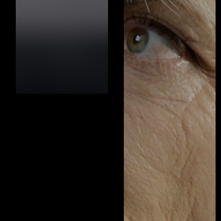
pracowały na całe
życie." Realizacja LIVE —
AMA FILM ACADEMY