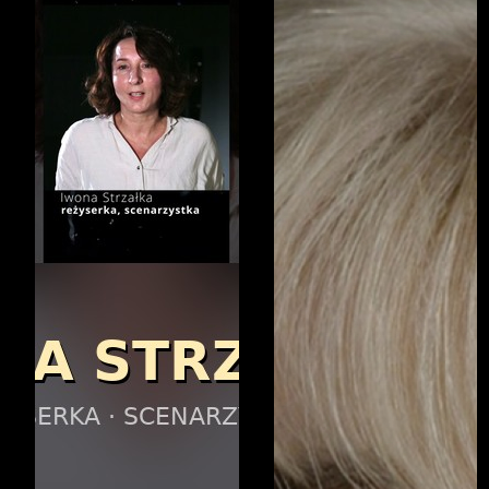
reżyserka i
scenarzystka. Członkini
Gildii Scenarzystów
Polskich (GSP), Związku
Zawodowego
Filmowców (sekcja
reżyserska) oraz
Stowarzyszenia
Filmowców Polskich
(Koło Reżyserów).
„Szkoła filmowa to
fantastyczna okazja nie
tylko do tego, żeby się
rozwijać, ale też mieć
przestrzeń i możliwość
eksperymentowania,
gdzie możecie
poszukiwać siebie,
rozwijać swoje projekty,
konfrontować się z
odbiorcami — i pozyskać
relacje, które będą