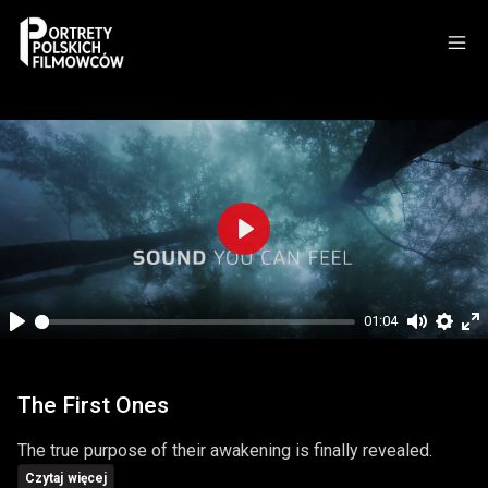
Play
01:04
Play
Mute
Setti
En
fu
The First Ones
The true purpose of their awakening is finally revealed.
Czytaj więcej