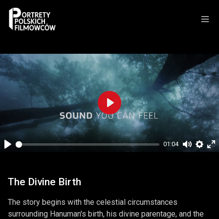
Play
01:04
Play
Mute
Setti
En
fu
The Divine Birth
The story begins with the celestial circumstances
surrounding Hanuman's birth, his divine parentage, and the