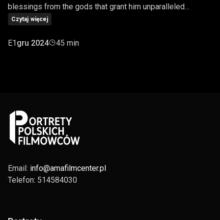
blessings from the gods that grant him unparalleled
strength, intelligence, and valor.
Czytaj więcej
E1
gru 2024
45 min
Email:
info@amafilmcenter.pl
Telefon: 514584030