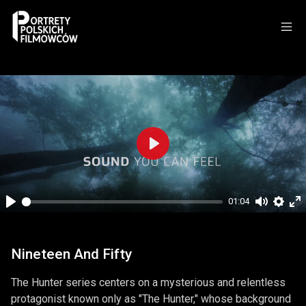
Play
01:04
Play
Mute
Setti
En
fu
Nineteen And Fifty
The Hunter series centers on a mysterious and relentless
protagonist known only as "The Hunter," whose background