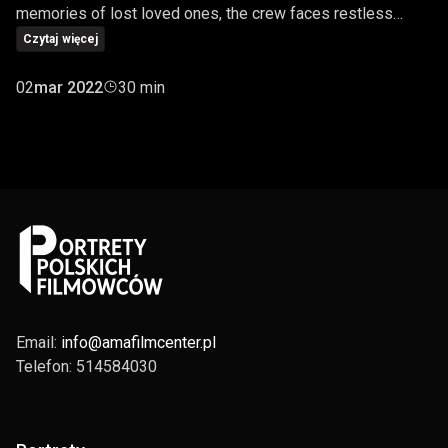
memories of lost loved ones, the crew faces restless
spirits that threaten to sink The Day One.
Czytaj więcej
02
mar 2022
30 min
Email:
info@amafilmcenter.pl
Telefon: 514584030