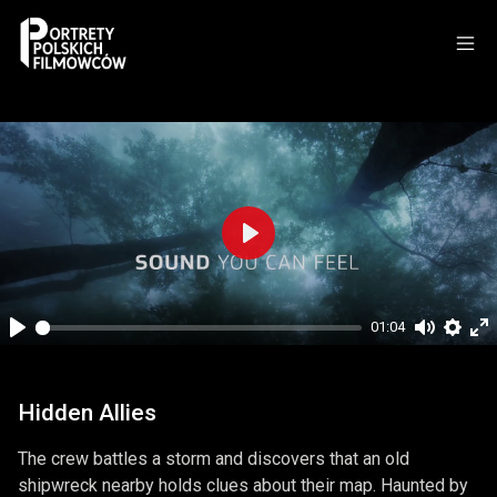
Play
01:04
Play
Mute
Setti
En
fu
Hidden Allies
The crew battles a storm and discovers that an old
shipwreck nearby holds clues about their map. Haunted by