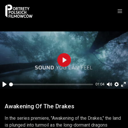
Play
01:04
Play
Mute
Setti
En
fu
Awakening Of The Drakes
In the series premiere, "Awakening of the Drakes," the land
is plunged into turmoil as the long-dormant dragons