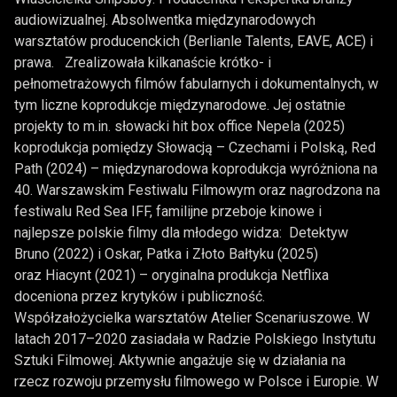
audiowizualnej. Absolwentka międzynarodowych
warsztatów producenckich (Berlianle Talents, EAVE, ACE) i
prawa. Zrealizowała kilkanaście krótko- i
pełnometrażowych filmów fabularnych i dokumentalnych, w
tym liczne koprodukcje międzynarodowe. Jej ostatnie
projekty to m.in. słowacki hit box office Nepela (2025)
koprodukcja pomiędzy Słowacją – Czechami i Polską, Red
Path (2024) – międzynarodowa koprodukcja wyróżniona na
40. Warszawskim Festiwalu Filmowym oraz nagrodzona na
festiwalu Red Sea IFF, familijne przeboje kinowe i
najlepsze polskie filmy dla młodego widza: Detektyw
Bruno (2022) i Oskar, Patka i Złoto Bałtyku (2025)
oraz Hiacynt (2021) – oryginalna produkcja Netflixa
doceniona przez krytyków i publiczność.
Współzałożycielka warsztatów Atelier Scenariuszowe. W
latach 2017–2020 zasiadała w Radzie Polskiego Instytutu
Sztuki Filmowej. Aktywnie angażuje się w działania na
rzecz rozwoju przemysłu filmowego w Polsce i Europie. W