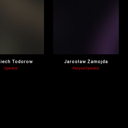
iech Todorow
Jarosław Żamojda
Operator
Reżyser
Operator